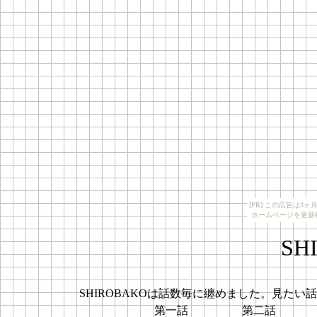
[PR] この広告は
ホームページを更新
SH
SHIROBAKOは話数毎に纏めました。見た
第一話
第二話