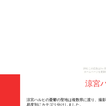
[PR] この広告は
ホームページを更新
涼宮
涼宮ハルヒの憂鬱の聖地は複数県に渡り、撮影
易度別にカテゴリ分けしました。