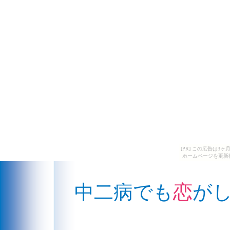
[PR] この広告は
ホームページを更新
中二病でも
恋
が